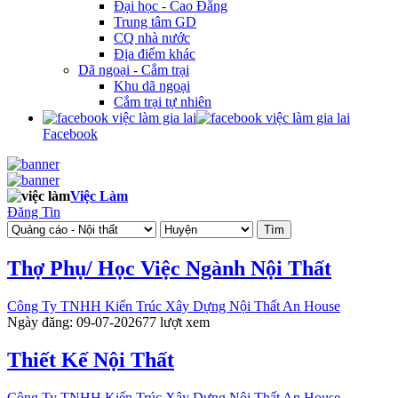
Đại học - Cao Đẳng
Trung tâm GD
CQ nhà nước
Địa điểm khác
Dã ngoại - Cắm trại
Khu dã ngoại
Cắm trại tự nhiên
Facebook
Việc Làm
Đăng Tin
Tìm
Thợ Phụ/ Học Việc Ngành Nội Thất
Công Ty TNHH Kiến Trúc Xây Dựng Nội Thất An House
Ngày đăng: 09-07-2026
77 lượt xem
Thiết Kế Nội Thất
Công Ty TNHH Kiến Trúc Xây Dựng Nội Thất An House