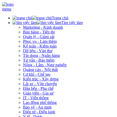
menu
Trang chủ
Tìm việc làm
Marketing - Kinh doanh
Bán hàng - Tiếp thị
Quản lý - Giám sát
Phục vụ - Làm thêm
Kế toán - Kiểm toán
Dữ liệu - Văn thư
Tín dụng - Ngân hàng
Tư vấn - Bảo hiểm
Nông - Lâm - Ngư nghiệp
Quảng cáo - Nội thất
Cơ khí - Chế tạo
Kiến trúc - Xây dựng
Lái xe - Vận chuyển
Đầu bếp - Pha chế
Giáo viên - Gia sư
IT - Viễn thông
Lao động phổ thông
Bảo vệ - An ninh
Điện tử - Điện lạnh
Y tế - Dược