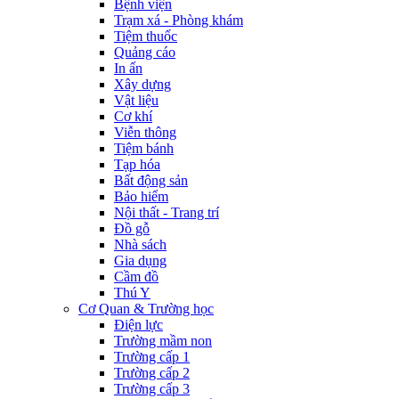
Bệnh viện
Trạm xá - Phòng khám
Tiệm thuốc
Quảng cáo
In ấn
Xây dựng
Vật liệu
Cơ khí
Viễn thông
Tiệm bánh
Tạp hóa
Bất động sản
Bảo hiểm
Nội thất - Trang trí
Đồ gỗ
Nhà sách
Gia dụng
Cầm đồ
Thú Y
Cơ Quan & Trường học
Điện lực
Trường mầm non
Trường cấp 1
Trường cấp 2
Trường cấp 3