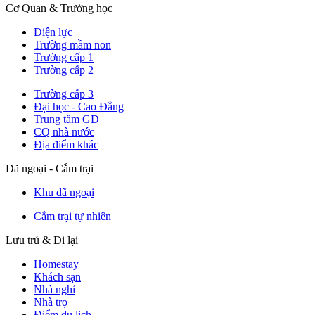
Cơ Quan & Trường học
Điện lực
Trường mầm non
Trường cấp 1
Trường cấp 2
Trường cấp 3
Đại học - Cao Đẳng
Trung tâm GD
CQ nhà nước
Địa điểm khác
Dã ngoại - Cắm trại
Khu dã ngoại
Cắm trại tự nhiên
Lưu trú & Đi lại
Homestay
Khách sạn
Nhà nghỉ
Nhà trọ
Điểm du lịch