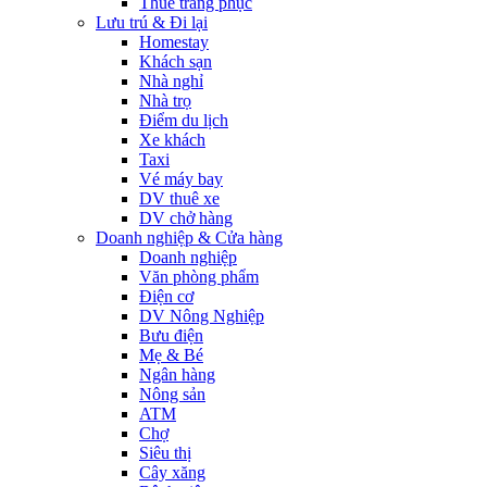
Thuê trang phục
Lưu trú & Đi lại
Homestay
Khách sạn
Nhà nghỉ
Nhà trọ
Điểm du lịch
Xe khách
Taxi
Vé máy bay
DV thuê xe
DV chở hàng
Doanh nghiệp & Cửa hàng
Doanh nghiệp
Văn phòng phẩm
Điện cơ
DV Nông Nghiệp
Bưu điện
Mẹ & Bé
Ngân hàng
Nông sản
ATM
Chợ
Siêu thị
Cây xăng