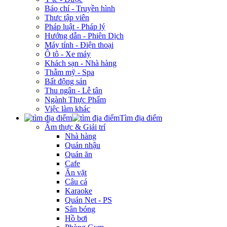
Báo chí - Truyền hình
Thưc tập viên
Pháp luật - Pháp lý
Hướng dẫn - Phiên Dịch
Máy tính - Điện thoại
Ô tô - Xe máy
Khách sạn - Nhà hàng
Thẫm mỹ - Spa
Bất động sản
Thu ngân - Lễ tân
Ngành Thực Phẩm
Việc làm khác
Tìm địa điểm
Ẩm thực & Giải trí
Nhà hàng
Quán nhậu
Quán ăn
Cafe
Ăn vặt
Câu cá
Karaoke
Quán Net - PS
Sân bóng
Hồ bơi