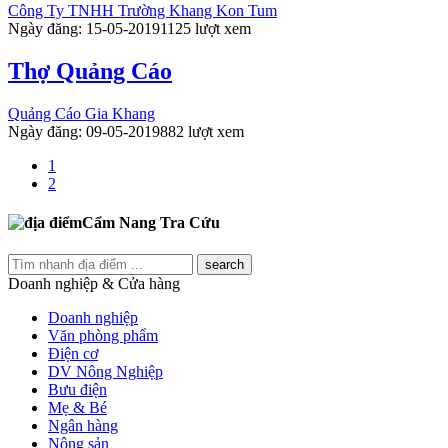
Công Ty TNHH Trường Khang Kon Tum
Ngày đăng: 15-05-2019
1125 lượt xem
Thợ Quảng Cáo
Quảng Cáo Gia Khang
Ngày đăng: 09-05-2019
882 lượt xem
1
2
Cẩm Nang Tra Cứu
search
Doanh nghiệp & Cửa hàng
Doanh nghiệp
Văn phòng phẩm
Điện cơ
DV Nông Nghiệp
Bưu điện
Mẹ & Bé
Ngân hàng
Nông sản