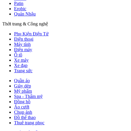
Patin
Erobic
Quán Nhậu
Thời trang & Công nghệ
Phụ Kiện Điện Tử
Điện thoại
Máy tính
Điện máy
Ô tô
Xe máy
Xe đạp
Trang sức
Quần áo
Giày dép
Mỹ phẩm
Spa - Thẩm mỹ
Đồng hồ
Áo cưới
Chụp ảnh
Đồ thể thao
Thuê trang phục