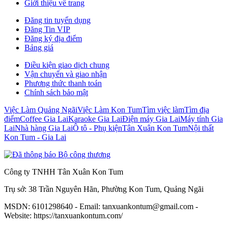
Giới thiệu về trang
Đăng tin tuyển dụng
Đăng Tin VIP
Đăng ký địa điểm
Bảng giá
Điều kiện giao dịch chung
Vận chuyển và giao nhận
Phương thức thanh toán
Chính sách bảo mật
Việc Làm Quảng Ngãi
Việc Làm Kon Tum
Tìm việc làm
Tìm địa
điểm
Coffee Gia Lai
Karaoke Gia Lai
Điện máy Gia Lai
Máy tính Gia
Lai
Nhà hàng Gia Lai
Ô tô - Phụ kiện
Tân Xuân Kon Tum
Nội thất
Kon Tum - Gia Lai
Công ty TNHH Tân Xuân Kon Tum
Trụ sở: 38 Trần Nguyên Hãn, Phường Kon Tum, Quảng Ngãi
MSDN: 6101298640 - Email: tanxuankontum@gmail.com -
Website: https://tanxuankontum.com/