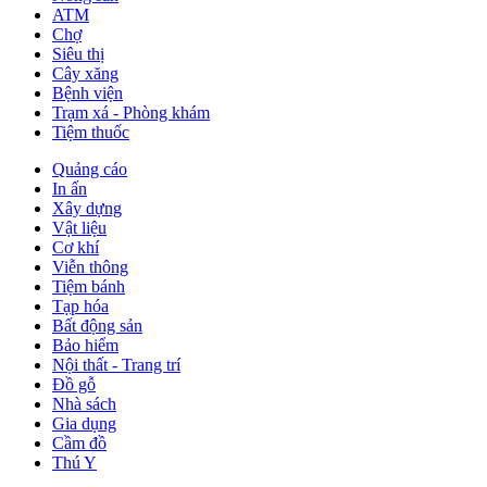
ATM
Chợ
Siêu thị
Cây xăng
Bệnh viện
Trạm xá - Phòng khám
Tiệm thuốc
Quảng cáo
In ấn
Xây dựng
Vật liệu
Cơ khí
Viễn thông
Tiệm bánh
Tạp hóa
Bất động sản
Bảo hiểm
Nội thất - Trang trí
Đồ gỗ
Nhà sách
Gia dụng
Cầm đồ
Thú Y