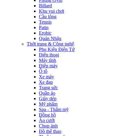
Phòng Gym
Billard
Khu vui chơi
Cầu lông
Tennis
Patin
Erobic
Quán Nhậu
Thời trang & Công nghệ
Phụ Kiện Điện Tử
Điện thoại
Máy tính
Điện máy
Ô tô
Xe máy
Xe đạp
Trang sức
Quần áo
Giày dép
Mỹ phẩm
Spa - Thẩm mỹ
Đồng hồ
Áo cưới
Chụp ảnh
Đồ thể thao