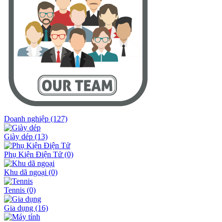
Doanh nghiệp
(127)
Giày dép
(13)
Phụ Kiện Điện Tử
(0)
Khu dã ngoại
(0)
Tennis
(0)
Gia dụng
(16)