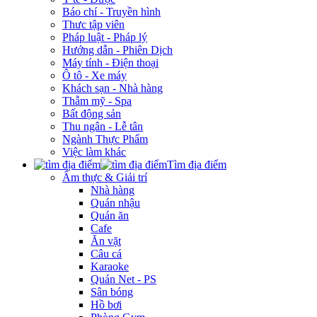
Báo chí - Truyền hình
Thưc tập viên
Pháp luật - Pháp lý
Hướng dẫn - Phiên Dịch
Máy tính - Điện thoại
Ô tô - Xe máy
Khách sạn - Nhà hàng
Thẫm mỹ - Spa
Bất động sản
Thu ngân - Lễ tân
Ngành Thực Phẩm
Việc làm khác
Tìm địa điểm
Ẩm thực & Giải trí
Nhà hàng
Quán nhậu
Quán ăn
Cafe
Ăn vặt
Câu cá
Karaoke
Quán Net - PS
Sân bóng
Hồ bơi