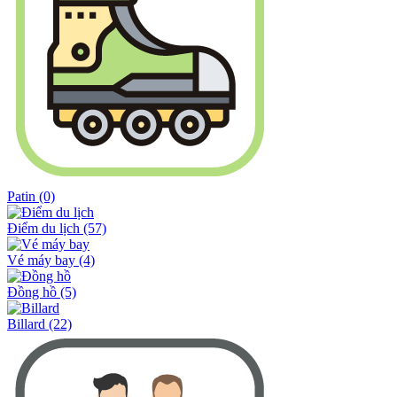
Patin
(0)
Điểm du lịch
(57)
Vé máy bay
(4)
Đồng hồ
(5)
Billard
(22)