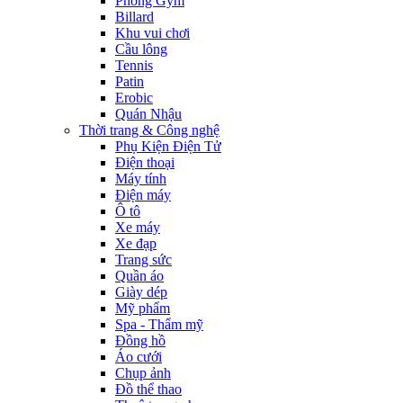
Phòng Gym
Billard
Khu vui chơi
Cầu lông
Tennis
Patin
Erobic
Quán Nhậu
Thời trang & Công nghệ
Phụ Kiện Điện Tử
Điện thoại
Máy tính
Điện máy
Ô tô
Xe máy
Xe đạp
Trang sức
Quần áo
Giày dép
Mỹ phẩm
Spa - Thẩm mỹ
Đồng hồ
Áo cưới
Chụp ảnh
Đồ thể thao