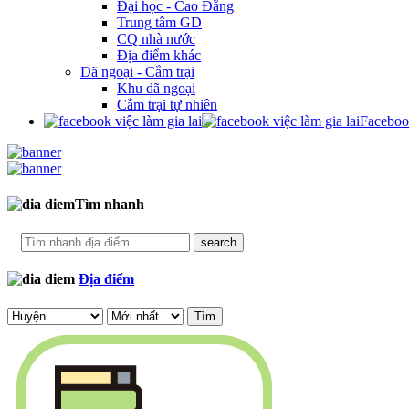
Đại học - Cao Đẳng
Trung tâm GD
CQ nhà nước
Địa điểm khác
Dã ngoại - Cắm trại
Khu dã ngoại
Cắm trại tự nhiên
Facebo
Tìm nhanh
search
Địa điểm
Tìm