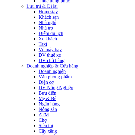
Thuê trang phục
Lưu trú & Đi lại
Homestay
Khách sạn
Nhà nghỉ
Nhà trọ
Điểm du lịch
Xe khách
Taxi
Vé máy bay
DV thuê xe
DV chở hàng
Doanh nghiệp & Cửa hàng
Doanh nghiệp
Văn phòng phẩm
Điện cơ
DV Nông Nghiệp
Bưu điện
Mẹ & Bé
Ngân hàng
Nông sản
ATM
Chợ
Siêu thị
Cây xăng