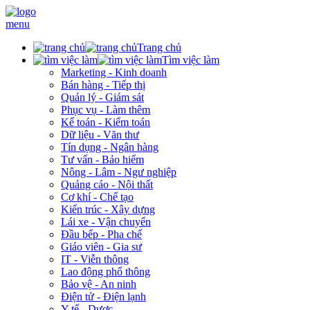
menu
Trang chủ
Tìm việc làm
Marketing - Kinh doanh
Bán hàng - Tiếp thị
Quản lý - Giám sát
Phục vụ - Làm thêm
Kế toán - Kiểm toán
Dữ liệu - Văn thư
Tín dụng - Ngân hàng
Tư vấn - Bảo hiểm
Nông - Lâm - Ngư nghiệp
Quảng cáo - Nội thất
Cơ khí - Chế tạo
Kiến trúc - Xây dựng
Lái xe - Vận chuyển
Đầu bếp - Pha chế
Giáo viên - Gia sư
IT - Viễn thông
Lao động phổ thông
Bảo vệ - An ninh
Điện tử - Điện lạnh
Y tế - Dược