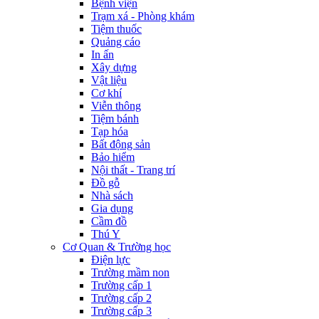
Bệnh viện
Trạm xá - Phòng khám
Tiệm thuốc
Quảng cáo
In ấn
Xây dựng
Vật liệu
Cơ khí
Viễn thông
Tiệm bánh
Tạp hóa
Bất động sản
Bảo hiểm
Nội thất - Trang trí
Đồ gỗ
Nhà sách
Gia dụng
Cầm đồ
Thú Y
Cơ Quan & Trường học
Điện lực
Trường mầm non
Trường cấp 1
Trường cấp 2
Trường cấp 3