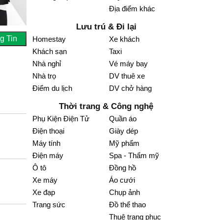
Địa điểm khác
Lưu trú & Đi lại
g Tin
Homestay
Xe khách
Khách sạn
Taxi
Nhà nghỉ
Vé máy bay
Nhà trọ
DV thuê xe
Điểm du lịch
DV chở hàng
Thời trang & Công nghệ
Phụ Kiện Điện Tử
Quần áo
Điện thoại
Giày dép
Máy tính
Mỹ phẩm
Điện máy
Spa - Thẩm mỹ
Ô tô
Đồng hồ
Xe máy
Áo cưới
Xe đạp
Chụp ảnh
Trang sức
Đồ thể thao
Thuê trang phục