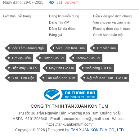
Ngày đăng: 29-07-2025
311 lượt xem
Giới thiệu về trang
Đăng tin tuyển dụng
Điều kiện giao dịch chung
Đăng Tin VIP
Vận chuyển và giao nhận
Đăng ký địa điểm
Phương thức thanh toán
Bảng giá
Chính sách bảo mật
Việc Làm Quảng Ngãi
Việc Làm Kon Tum
Tìm việc làm
Tìm địa điểm
Coffee Gia Lai
Karaoke Gia Lai
Điện máy Gia Lai
Máy tính Gia Lai
Nhà hàng Gia Lai
Ô tô - Phụ kiện
Tân Xuân Kon Tum
Nội thất Kon Tum - Gia Lai
CÔNG TY TNHH TÂN XUÂN KON TUM
Trụ sở: 38 Trần Nguyên Hãn, Phường Kon Tum, Quảng Ngãi
MSDN: 6101298640 - Email: tanxuankontum@gmail.com - Website:
https://tanxuankontum.com/
Copyright © 2026 |
Designed by:
TAN XUAN KON TUM CO., LTD