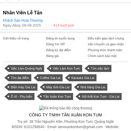
Nhân Viên Lễ Tân
Khách Sạn Hoài Thương
Ngày đăng: 08-08-2025
414 lượt xem
Giới thiệu về trang
Đăng tin tuyển dụng
Điều kiện giao dịch chung
Đăng Tin VIP
Vận chuyển và giao nhận
Đăng ký địa điểm
Phương thức thanh toán
Bảng giá
Chính sách bảo mật
Việc Làm Quảng Ngãi
Việc Làm Kon Tum
Tìm việc làm
Tìm địa điểm
Coffee Gia Lai
Karaoke Gia Lai
Điện máy Gia Lai
Máy tính Gia Lai
Nhà hàng Gia Lai
Ô tô - Phụ kiện
Tân Xuân Kon Tum
Nội thất Kon Tum - Gia Lai
CÔNG TY TNHH TÂN XUÂN KON TUM
Trụ sở: 38 Trần Nguyên Hãn, Phường Kon Tum, Quảng Ngãi
MSDN: 6101298640 - Email: tanxuankontum@gmail.com - Website: