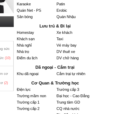
Karaoke
Patin
Quán Net - PS
Erobic
Sân bóng
Quán Nhậu
Lưu trú & Đi lại
Homestay
Xe khách
Khách sạn
Taxi
Nhà nghỉ
Vé máy bay
Nhà trọ
DV thuê xe
Điểm du lịch
DV chở hàng
sức
(10)
Đồ gỗ
(10)
Cây xăng
(6)
Điện thoại
(34)
Mẹ & B
Dã ngoại - Cắm trại
Khu dã ngoại
Cắm trại tự nhiên
Cơ Quan & Trường học
 cơ
(2)
Đồ thể thao
(10)
Nông sản
(15)
CQ nhà nước
Nhà sác
(9)
Điện lực
Trường cấp 3
Trường mầm non
Đại học - Cao Đẳng
Trường cấp 1
Trung tâm GD
Trường cấp 2
CQ nhà nước