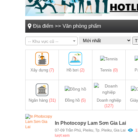
Địa điểm
>>
Văn phòng phẩm
T
-- Khu vực cũ --
Xây dựng
(7)
Hồ bơi
(2)
Tennis
(0)
P
Ngân hàng
(31)
Đồng hồ
(5)
Doanh nghiệp
Già
(127)
In Photocopy Lam Sơn Gia Lai
07-09 Trần Phú, Pleiku, Tp. Pleiku, Gia Lai
1
lượt xem