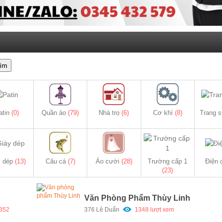
ìm
atin
(0)
Quần áo
(79)
Nhà trọ
(6)
Cơ khí
(8)
Trang 
y dép
(13)
Câu cá
(7)
Áo cưới
(28)
Trường cấp 1
Điện
(23)
Văn Phòng Phẩm Thùy Linh
352
376 Lê Duẩn
1348 lượt xem