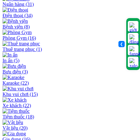
Ngân hàng
(31)
Điện thoại
(34)
Bệnh viện
(8)
Phòng Gym
(16)
❮
Thuê trang phục
(1)
In ấn
(5)
Bưu điện
(3)
Karaoke
(22)
Khu vui chơi
(15)
Xe khách
(22)
Tiệm thuốc
(18)
Vật liệu
(20)
Gia dụng
(16)