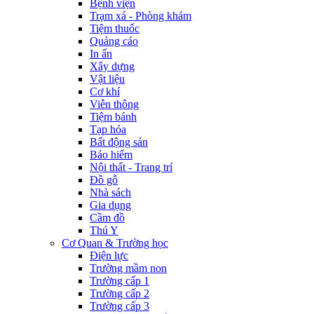
Bệnh viện
Trạm xá - Phòng khám
Tiệm thuốc
Quảng cáo
In ấn
Xây dựng
Vật liệu
Cơ khí
Viễn thông
Tiệm bánh
Tạp hóa
Bất động sản
Bảo hiểm
Nội thất - Trang trí
Đồ gỗ
Nhà sách
Gia dụng
Cầm đồ
Thú Y
Cơ Quan & Trường học
Điện lực
Trường mầm non
Trường cấp 1
Trường cấp 2
Trường cấp 3