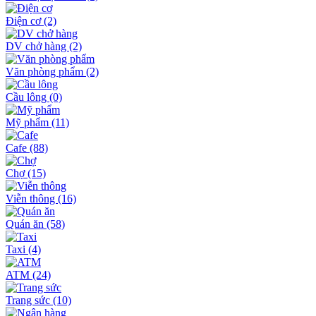
Điện cơ
(2)
DV chở hàng
(2)
Văn phòng phẩm
(2)
Cầu lông
(0)
Mỹ phẩm
(11)
Cafe
(88)
Chợ
(15)
Viễn thông
(16)
Quán ăn
(58)
Taxi
(4)
ATM
(24)
Trang sức
(10)