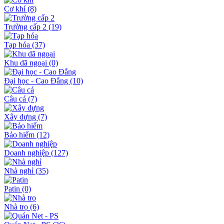
Cơ khí
(8)
Trường cấp 2
(19)
Tạp hóa
(37)
Khu dã ngoại
(0)
Đại học - Cao Đẳng
(10)
Câu cá
(7)
Xây dựng
(7)
Bảo hiểm
(12)
Doanh nghiệp
(127)
Nhà nghỉ
(35)
Patin
(0)
Nhà trọ
(6)