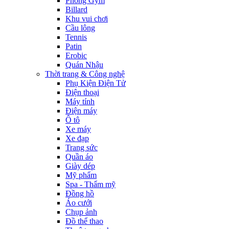
Phòng Gym
Billard
Khu vui chơi
Cầu lông
Tennis
Patin
Erobic
Quán Nhậu
Thời trang & Công nghệ
Phụ Kiện Điện Tử
Điện thoại
Máy tính
Điện máy
Ô tô
Xe máy
Xe đạp
Trang sức
Quần áo
Giày dép
Mỹ phẩm
Spa - Thẩm mỹ
Đồng hồ
Áo cưới
Chụp ảnh
Đồ thể thao