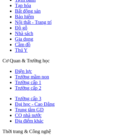
Tạp hóa
Bất động sản
Bảo hiểm
Nội thất - Trang trí
Đồ gỗ
Nhà sách
Gia dụng
Cầm đồ
Thú Y
Cơ Quan & Trường học
Điện lực
Trường mầm non
Trường cấp 1
Trường cấp 2
Trường cấp 3
Đại học - Cao Đẳng
Trung tâm GD
CQ nhà nước
Địa điểm khác
Thời trang & Công nghệ