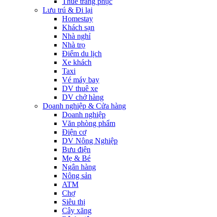
Thuê trang phục
Lưu trú & Đi lại
Homestay
Khách sạn
Nhà nghỉ
Nhà trọ
Điểm du lịch
Xe khách
Taxi
Vé máy bay
DV thuê xe
DV chở hàng
Doanh nghiệp & Cửa hàng
Doanh nghiệp
Văn phòng phẩm
Điện cơ
DV Nông Nghiệp
Bưu điện
Mẹ & Bé
Ngân hàng
Nông sản
ATM
Chợ
Siêu thị
Cây xăng