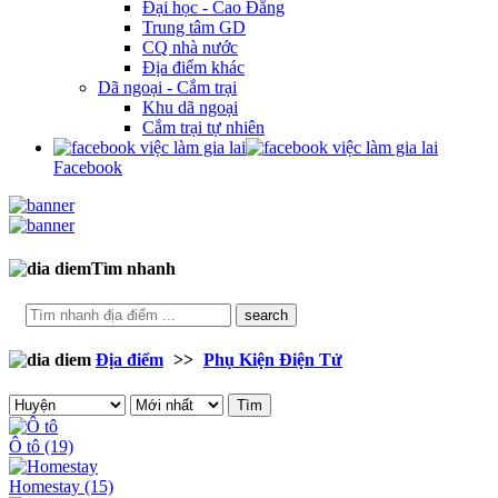
Đại học - Cao Đẳng
Trung tâm GD
CQ nhà nước
Địa điểm khác
Dã ngoại - Cắm trại
Khu dã ngoại
Cắm trại tự nhiên
Facebook
Tìm nhanh
search
Địa điểm
>>
Phụ Kiện Điện Tử
Tìm
Ô tô
(19)
Homestay
(15)