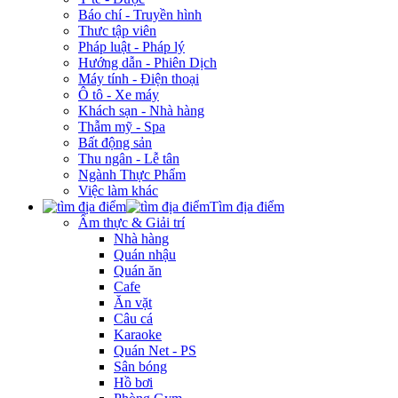
Báo chí - Truyền hình
Thưc tập viên
Pháp luật - Pháp lý
Hướng dẫn - Phiên Dịch
Máy tính - Điện thoại
Ô tô - Xe máy
Khách sạn - Nhà hàng
Thẫm mỹ - Spa
Bất động sản
Thu ngân - Lễ tân
Ngành Thực Phẩm
Việc làm khác
Tìm địa điểm
Ẩm thực & Giải trí
Nhà hàng
Quán nhậu
Quán ăn
Cafe
Ăn vặt
Câu cá
Karaoke
Quán Net - PS
Sân bóng
Hồ bơi