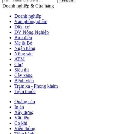
search
Doanh nghiệp & Cửa hàng
Doanh nghiệp
Văn phòng phẩm
Điện cơ
DV Nông Nghiệp
Bưu điện
Mẹ & Bé
Ngân hàng
Nông sản
ATM
Chợ
Siêu thị
Cây xăng
Bệnh viện
Trạm xá - Phòng khám
Tiệm thuốc
Quảng cáo
In ấn
Xây dựng
Vật liệu
Cơ khí
Viễn thông
Tiệm bánh