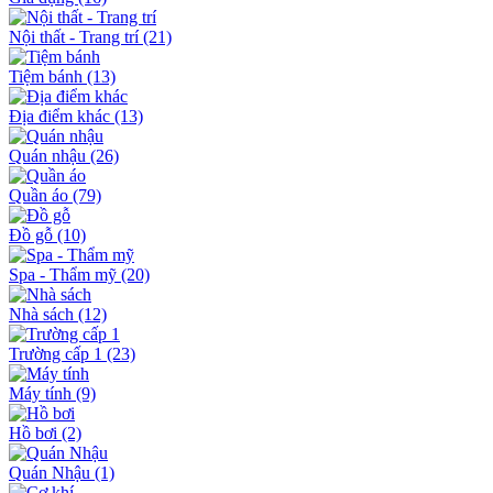
Nội thất - Trang trí
(21)
Tiệm bánh
(13)
Địa điểm khác
(13)
Quán nhậu
(26)
Quần áo
(79)
Đồ gỗ
(10)
Spa - Thẩm mỹ
(20)
Nhà sách
(12)
Trường cấp 1
(23)
Máy tính
(9)
Hồ bơi
(2)
Quán Nhậu
(1)