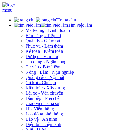
menu
Trang chủ
Tìm việc làm
Marketing - Kinh doanh
Bán hàng - Tiếp thị
Quản lý - Giám sát
Phục vụ - Làm thêm
Kế toán - Kiểm toán
Dữ liệu - Văn thư
Tín dụng - Ngân hàng
Tư vấn - Bảo hiểm
Nông - Lâm - Ngư nghiệp
Quảng cáo - Nội thất
Cơ khí - Chế tạo
Kiến trúc - Xây dựng
Lái xe - Vận chuyển
Đầu bếp - Pha chế
Giáo viên - Gia sư
IT - Viễn thông
Lao động phổ thông
Bảo vệ - An ninh
Điện tử - Điện lạnh
Y tế - Dược