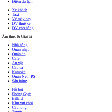
Điểm du lịch
Xe khách
Taxi
Vé máy bay
DV thuê xe
DV chở hàng
Ẩm thực & Giải trí
Nhà hàng
Quán nhậu
Quán ăn
Cafe
Ăn vặt
Câu cá
Karaoke
Quán Net - PS
Sân bóng
Hồ bơi
Phòng Gym
Billard
Khu vui chơi
Cầu lông
Tennis