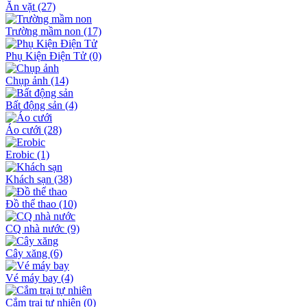
Ăn vặt
(27)
Trường mầm non
(17)
Phụ Kiện Điện Tử
(0)
Chụp ảnh
(14)
Bất động sản
(4)
Áo cưới
(28)
Erobic
(1)
Khách sạn
(38)
Đồ thể thao
(10)
CQ nhà nước
(9)
Cây xăng
(6)
Vé máy bay
(4)
Cắm trại tự nhiên
(0)