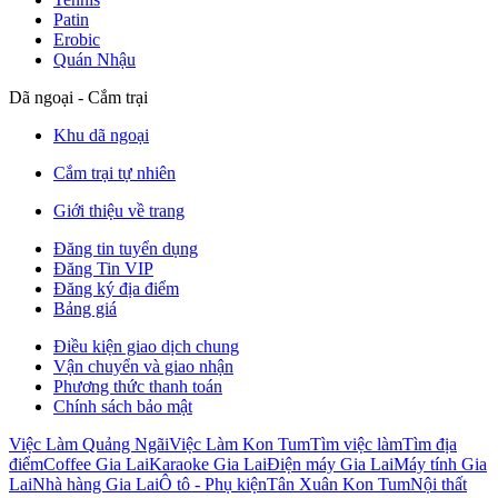
Patin
Erobic
Quán Nhậu
Dã ngoại - Cắm trại
Khu dã ngoại
Cắm trại tự nhiên
Giới thiệu về trang
Đăng tin tuyển dụng
Đăng Tin VIP
Đăng ký địa điểm
Bảng giá
Điều kiện giao dịch chung
Vận chuyển và giao nhận
Phương thức thanh toán
Chính sách bảo mật
Việc Làm Quảng Ngãi
Việc Làm Kon Tum
Tìm việc làm
Tìm địa
điểm
Coffee Gia Lai
Karaoke Gia Lai
Điện máy Gia Lai
Máy tính Gia
Lai
Nhà hàng Gia Lai
Ô tô - Phụ kiện
Tân Xuân Kon Tum
Nội thất