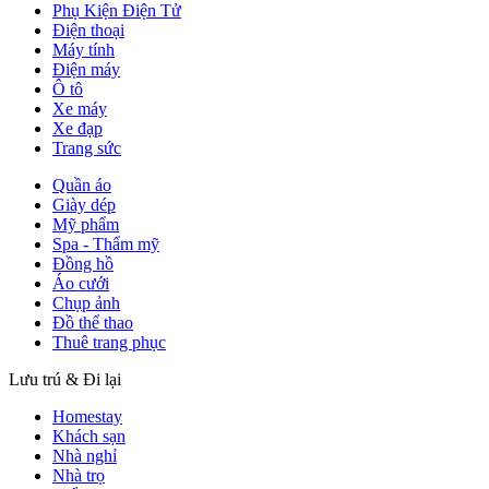
Phụ Kiện Điện Tử
Điện thoại
Máy tính
Điện máy
Ô tô
Xe máy
Xe đạp
Trang sức
Quần áo
Giày dép
Mỹ phẩm
Spa - Thẩm mỹ
Đồng hồ
Áo cưới
Chụp ảnh
Đồ thể thao
Thuê trang phục
Lưu trú & Đi lại
Homestay
Khách sạn
Nhà nghỉ
Nhà trọ