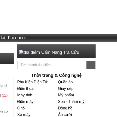
Facebook
Cẩm Nang Tra Cứu
Thời trang & Công nghệ
Phụ Kiện Điện Tử
Quần áo
Điện thoại
Giày dép
Máy tính
Mỹ phẩm
rd
(22)
Nhà sách
(12)
Giày dép
(13)
Mỹ phẩm
(11)
Hồ bơi
Điện máy
Spa - Thẩm mỹ
Ô tô
Đồng hồ
Xe máy
Áo cưới