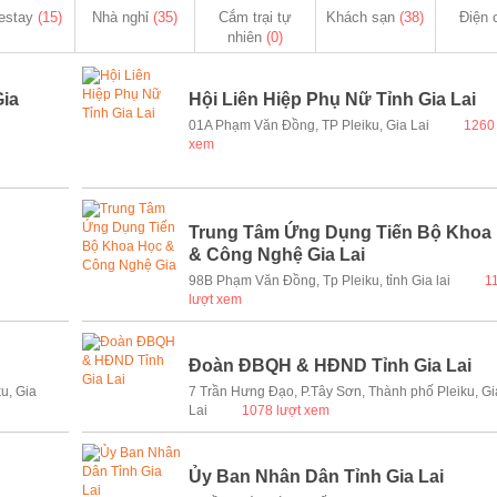
estay
(15)
Nhà nghỉ
(35)
Cắm trại tự
Khách sạn
(38)
Điện
nhiên
(0)
Gia
Hội Liên Hiệp Phụ Nữ Tỉnh Gia Lai
01A Phạm Văn Đồng, TP Pleiku, Gia Lai
1260 
xem
Trung Tâm Ứng Dụng Tiến Bộ Khoa
& Công Nghệ Gia Lai
98B Phạm Văn Đồng, Tp Pleiku, tỉnh Gia lai
1
lượt xem
Đoàn ĐBQH & HĐND Tỉnh Gia Lai
u, Gia
7 Trần Hưng Đạo, P.Tây Sơn, Thành phố Pleiku, Gi
Lai
1078 lượt xem
Ủy Ban Nhân Dân Tỉnh Gia Lai