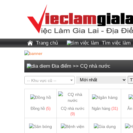
Trang chủ
Tìm việc làm
Địa điểm
>>
CQ nhà nước
T
-- Khu vực cũ --
Đồng hồ
(5)
CQ nhà nước
Ngân hàng
(31)
Ăn
(9)