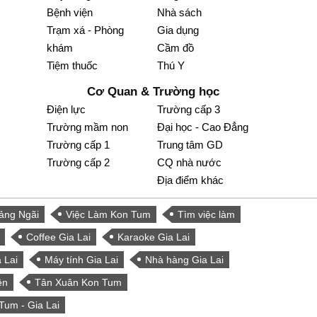
Bệnh viện
Nhà sách
Trạm xá - Phòng
Gia dụng
khám
Cầm đồ
Tiệm thuốc
Thú Y
Cơ Quan & Trường học
Điện lực
Trường cấp 3
Trường mầm non
Đại học - Cao Đẳng
Trường cấp 1
Trung tâm GD
Trường cấp 2
CQ nhà nước
Địa điểm khác
ảng Ngãi
Việc Làm Kon Tum
Tìm việc làm
Coffee Gia Lai
Karaoke Gia Lai
 Lai
Máy tính Gia Lai
Nhà hàng Gia Lai
ện
Tân Xuân Kon Tum
Tum - Gia Lai