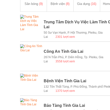
Sân bóng
(9)
Bệnh viện
(8)
Gia dụng
(16)
Hom
Trung Tâm Dịch Vụ Việc Làm Tỉnh 
Lai
50 Sư Vạn Hạnh, P. Hội Thương, Pleiku, Gia
Lai
2301 lượt xem
Công An Tỉnh Gia Lai
267A Trần Phú, P. Diên Hồng, Tp. Pleiku, Gia
Lai
3558 lượt xem
Bệnh Viện Tỉnh Gia Lai
132 Tôn Thất Tùng, P. Phù Đổng, Thành phố Pleik
Lai
1370 lượt xem
Bảo Tàng Tỉnh Gia Lai