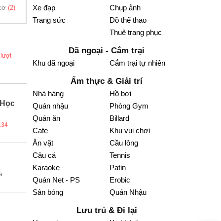
Xe đạp
Chụp ảnh
 cơ
(2)
Nhà trọ
(6)
DV thuê xe
(1)
Quán Net - PS
Địa điểm 
(26)
(13)
Trang sức
Đồ thể thao
Thuê trang phục
Dã ngoại - Cắm trại
lượt
Khu dã ngoại
Cắm trại tự nhiên
Ẩm thực & Giải trí
Nhà hàng
Hồ bơi
 Học
Quán nhậu
Phòng Gym
Quán ăn
Billard
134
Cafe
Khu vui chơi
Ăn vặt
Cầu lông
Câu cá
Tennis
Karaoke
Patin
a
Quán Net - PS
Erobic
Sân bóng
Quán Nhậu
Lưu trú & Đi lại