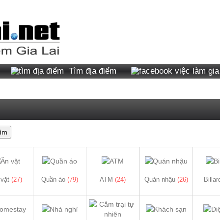
Tìm địa điểm
ìm
 vặt
(27)
Quần áo
(79)
ATM
(24)
Quán nhậu
(26)
Billa