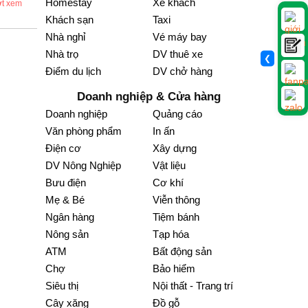
Homestay
Xe khách
ợt xem
Khách sạn
Taxi
Nhà nghỉ
Vé máy bay
Nhà trọ
DV thuê xe
❮
Điểm du lịch
DV chở hàng
Doanh nghiệp & Cửa hàng
Doanh nghiệp
Quảng cáo
Văn phòng phẩm
In ấn
Điện cơ
Xây dựng
DV Nông Nghiệp
Vật liệu
Bưu điện
Cơ khí
Mẹ & Bé
Viễn thông
Ngân hàng
Tiệm bánh
Nông sản
Tạp hóa
ATM
Bất động sản
Chợ
Bảo hiểm
Siêu thị
Nội thất - Trang trí
Cây xăng
Đồ gỗ