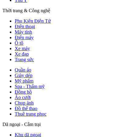
Thú Y
Thời trang & Công nghệ
Phụ Kiện Điện Tử
Điện thoại
Máy tính
Điện máy
Ô tô
Xe máy
Xe đạp
Trang sức
Quần áo
Giày dép
Mỹ phẩm
Spa - Thẩm mỹ
Đồng hồ
Áo cưới
Chụp ảnh
Đồ thể thao
Thuê trang phục
Dã ngoại - Cắm trại
Khu dã ngoại