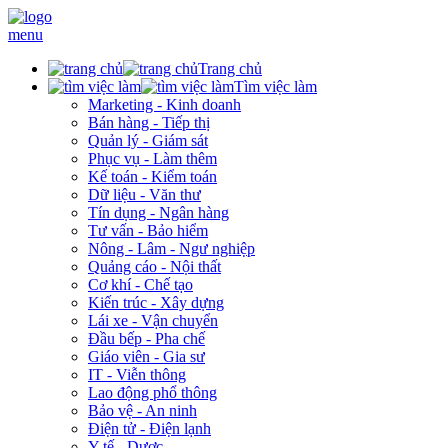
menu
Trang chủ
Tìm việc làm
Marketing - Kinh doanh
Bán hàng - Tiếp thị
Quản lý - Giám sát
Phục vụ - Làm thêm
Kế toán - Kiểm toán
Dữ liệu - Văn thư
Tín dụng - Ngân hàng
Tư vấn - Bảo hiểm
Nông - Lâm - Ngư nghiệp
Quảng cáo - Nội thất
Cơ khí - Chế tạo
Kiến trúc - Xây dựng
Lái xe - Vận chuyển
Đầu bếp - Pha chế
Giáo viên - Gia sư
IT - Viễn thông
Lao động phổ thông
Bảo vệ - An ninh
Điện tử - Điện lạnh
Y tế - Dược