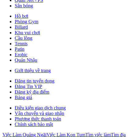
Quán Net - PS
Sân bóng
Hồ bơi
Phòng Gym
Billard
Khu vui chơi
Cầu lông
Tennis
Patin
Erobic
Quán Nhậu
Giới thiệu về trang
Đăng tin tuyển dụng
Đăng Tin VIP
Đăng ký địa điểm
Bảng giá
Điều kiện giao dịch chung
Vận chuyển và giao nhận
Phương thức thanh toán
Chính sách bảo mật
Việc Làm Quảng Ngãi
Việc Làm Kon Tum
Tìm việc làm
Tìm địa