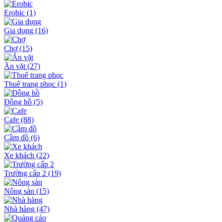
Erobic
(1)
Gia dụng
(16)
Chợ
(15)
Ăn vặt
(27)
Thuê trang phục
(1)
Đồng hồ
(5)
Cafe
(88)
Cầm đồ
(6)
Xe khách
(22)
Trường cấp 2
(19)
Nông sản
(15)
Nhà hàng
(47)