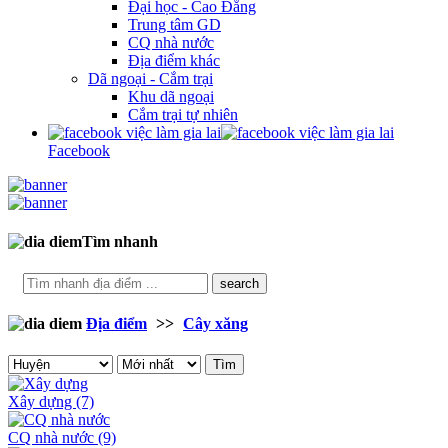
Đại học - Cao Đẳng
Trung tâm GD
CQ nhà nước
Địa điểm khác
Dã ngoại - Cắm trại
Khu dã ngoại
Cắm trại tự nhiên
Facebook
Tìm nhanh
search
Địa điểm
>>
Cây xăng
Tìm
Xây dựng
(7)
CQ nhà nước
(9)