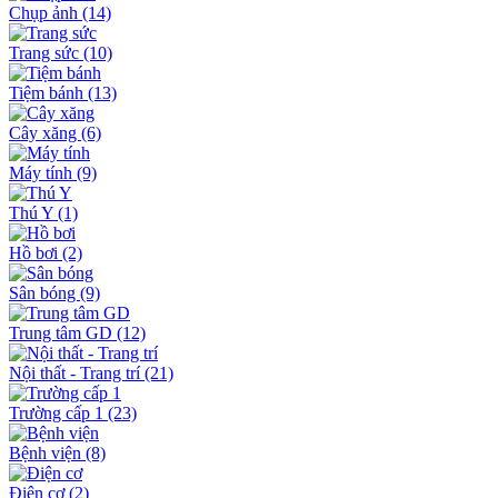
Chụp ảnh
(14)
Trang sức
(10)
Tiệm bánh
(13)
Cây xăng
(6)
Máy tính
(9)
Thú Y
(1)
Hồ bơi
(2)
Sân bóng
(9)
Trung tâm GD
(12)
Nội thất - Trang trí
(21)
Trường cấp 1
(23)
Bệnh viện
(8)
Điện cơ
(2)