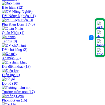
Bảo hiểm
(12)
DV Nông Nghiệp
(11)
Phụ Kiện Điện Tử
(0)
Quán Nhậu
(1)
❮
Tennis
(0)
DV chở hàng
(2)
Xe máy
(33)
Địa điểm khác
(13)
Điện lực
(1)
Đồ gỗ
(10)
Trường mầm non
(17)
Phòng Gym
(16)