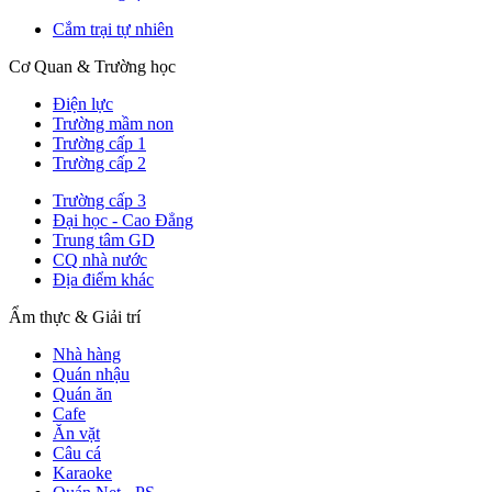
Cắm trại tự nhiên
Cơ Quan & Trường học
Điện lực
Trường mầm non
Trường cấp 1
Trường cấp 2
Trường cấp 3
Đại học - Cao Đẳng
Trung tâm GD
CQ nhà nước
Địa điểm khác
Ẩm thực & Giải trí
Nhà hàng
Quán nhậu
Quán ăn
Cafe
Ăn vặt
Câu cá
Karaoke