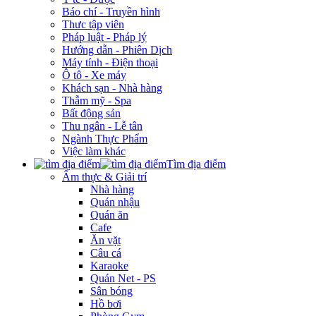
Báo chí - Truyền hình
Thưc tập viên
Pháp luật - Pháp lý
Hướng dẫn - Phiên Dịch
Máy tính - Điện thoại
Ô tô - Xe máy
Khách sạn - Nhà hàng
Thẫm mỹ - Spa
Bất động sản
Thu ngân - Lễ tân
Ngành Thực Phẩm
Việc làm khác
Tìm địa điểm
Ẩm thực & Giải trí
Nhà hàng
Quán nhậu
Quán ăn
Cafe
Ăn vặt
Câu cá
Karaoke
Quán Net - PS
Sân bóng
Hồ bơi