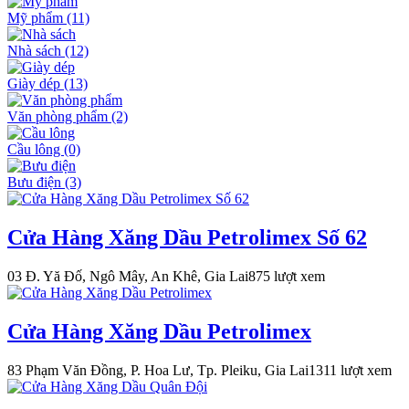
Mỹ phẩm
(11)
Nhà sách
(12)
Giày dép
(13)
Văn phòng phẩm
(2)
Cầu lông
(0)
Bưu điện
(3)
Cửa Hàng Xăng Dầu Petrolimex Số 62
03 Đ. Yă Đố, Ngô Mây, An Khê, Gia Lai
875 lượt xem
Cửa Hàng Xăng Dầu Petrolimex
83 Phạm Văn Đồng, P. Hoa Lư, Tp. Pleiku, Gia Lai
1311 lượt xem