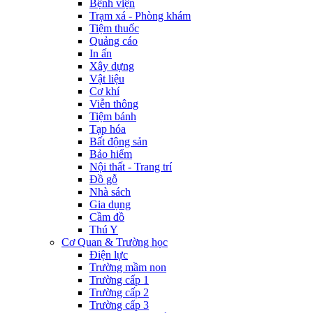
Bệnh viện
Trạm xá - Phòng khám
Tiệm thuốc
Quảng cáo
In ấn
Xây dựng
Vật liệu
Cơ khí
Viễn thông
Tiệm bánh
Tạp hóa
Bất động sản
Bảo hiểm
Nội thất - Trang trí
Đồ gỗ
Nhà sách
Gia dụng
Cầm đồ
Thú Y
Cơ Quan & Trường học
Điện lực
Trường mầm non
Trường cấp 1
Trường cấp 2
Trường cấp 3