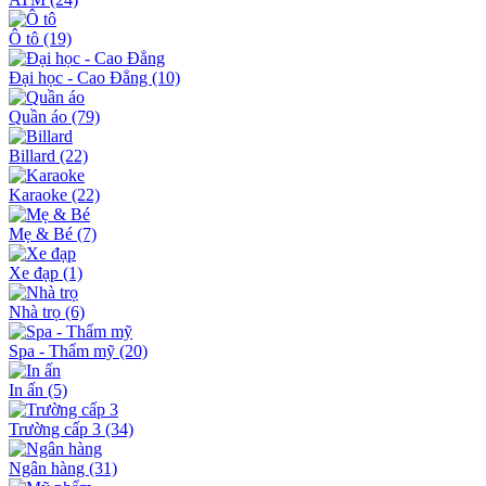
Ô tô
(19)
Đại học - Cao Đẳng
(10)
Quần áo
(79)
Billard
(22)
Karaoke
(22)
Mẹ & Bé
(7)
Xe đạp
(1)
Nhà trọ
(6)
Spa - Thẩm mỹ
(20)
In ấn
(5)
Trường cấp 3
(34)
Ngân hàng
(31)