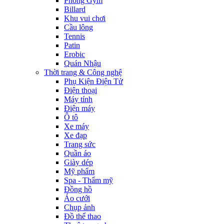
Phòng Gym
Billard
Khu vui chơi
Cầu lông
Tennis
Patin
Erobic
Quán Nhậu
Thời trang & Công nghệ
Phụ Kiện Điện Tử
Điện thoại
Máy tính
Điện máy
Ô tô
Xe máy
Xe đạp
Trang sức
Quần áo
Giày dép
Mỹ phẩm
Spa - Thẩm mỹ
Đồng hồ
Áo cưới
Chụp ảnh
Đồ thể thao