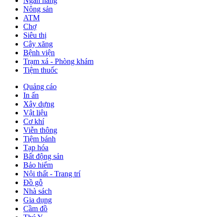
Ngân hàng
Nông sản
ATM
Chợ
Siêu thị
Cây xăng
Bệnh viện
Trạm xá - Phòng khám
Tiệm thuốc
Quảng cáo
In ấn
Xây dựng
Vật liệu
Cơ khí
Viễn thông
Tiệm bánh
Tạp hóa
Bất động sản
Bảo hiểm
Nội thất - Trang trí
Đồ gỗ
Nhà sách
Gia dụng
Cầm đồ