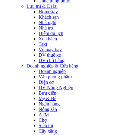
Thuê trang phục
Lưu trú & Đi lại
Homestay
Khách sạn
Nhà nghỉ
Nhà trọ
Điểm du lịch
Xe khách
Taxi
Vé máy bay
DV thuê xe
DV chở hàng
Doanh nghiệp & Cửa hàng
Doanh nghiệp
Văn phòng phẩm
Điện cơ
DV Nông Nghiệp
Bưu điện
Mẹ & Bé
Ngân hàng
Nông sản
ATM
Chợ
Siêu thị
Cây xăng