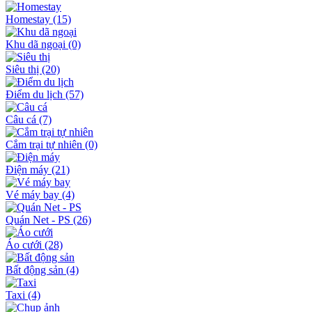
Homestay
(15)
Khu dã ngoại
(0)
Siêu thị
(20)
Điểm du lịch
(57)
Câu cá
(7)
Cắm trại tự nhiên
(0)
Điện máy
(21)
Vé máy bay
(4)
Quán Net - PS
(26)
Áo cưới
(28)
Bất động sản
(4)
Taxi
(4)