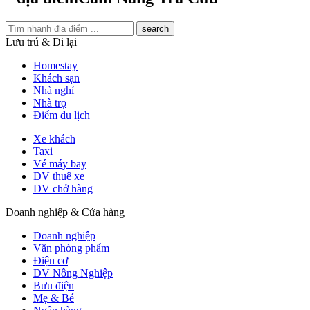
search
Lưu trú & Đi lại
Homestay
Khách sạn
Nhà nghỉ
Nhà trọ
Điểm du lịch
Xe khách
Taxi
Vé máy bay
DV thuê xe
DV chở hàng
Doanh nghiệp & Cửa hàng
Doanh nghiệp
Văn phòng phẩm
Điện cơ
DV Nông Nghiệp
Bưu điện
Mẹ & Bé