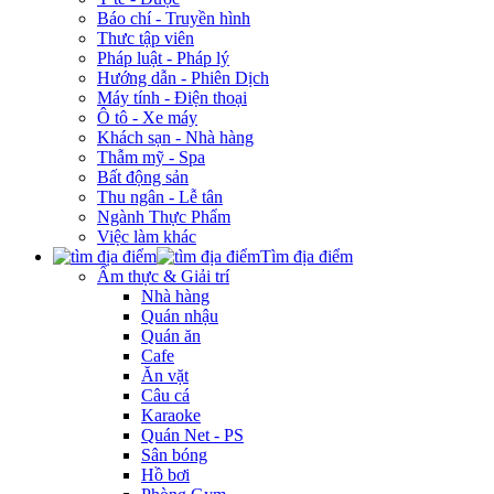
Báo chí - Truyền hình
Thưc tập viên
Pháp luật - Pháp lý
Hướng dẫn - Phiên Dịch
Máy tính - Điện thoại
Ô tô - Xe máy
Khách sạn - Nhà hàng
Thẫm mỹ - Spa
Bất động sản
Thu ngân - Lễ tân
Ngành Thực Phẩm
Việc làm khác
Tìm địa điểm
Ẩm thực & Giải trí
Nhà hàng
Quán nhậu
Quán ăn
Cafe
Ăn vặt
Câu cá
Karaoke
Quán Net - PS
Sân bóng
Hồ bơi