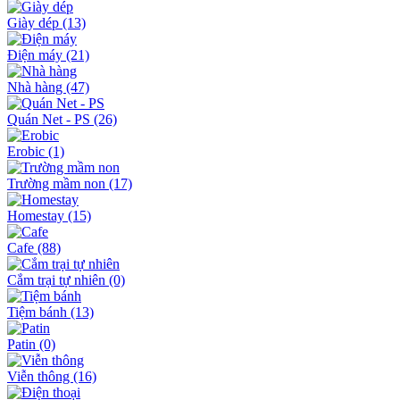
Giày dép
(13)
Điện máy
(21)
Nhà hàng
(47)
Quán Net - PS
(26)
Erobic
(1)
Trường mầm non
(17)
Homestay
(15)
Cafe
(88)
Cắm trại tự nhiên
(0)
Tiệm bánh
(13)
Patin
(0)
Viễn thông
(16)