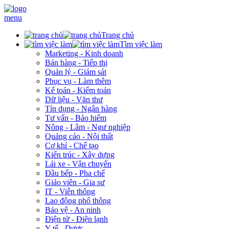
menu
Trang chủ
Tìm việc làm
Marketing - Kinh doanh
Bán hàng - Tiếp thị
Quản lý - Giám sát
Phục vụ - Làm thêm
Kế toán - Kiểm toán
Dữ liệu - Văn thư
Tín dụng - Ngân hàng
Tư vấn - Bảo hiểm
Nông - Lâm - Ngư nghiệp
Quảng cáo - Nội thất
Cơ khí - Chế tạo
Kiến trúc - Xây dựng
Lái xe - Vận chuyển
Đầu bếp - Pha chế
Giáo viên - Gia sư
IT - Viễn thông
Lao động phổ thông
Bảo vệ - An ninh
Điện tử - Điện lạnh
Y tế - Dược