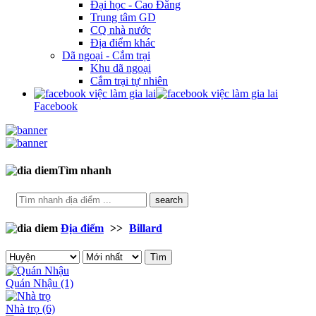
Đại học - Cao Đẳng
Trung tâm GD
CQ nhà nước
Địa điểm khác
Dã ngoại - Cắm trại
Khu dã ngoại
Cắm trại tự nhiên
Facebook
Tìm nhanh
search
Địa điểm
>>
Billard
Tìm
Quán Nhậu
(1)
Nhà trọ
(6)