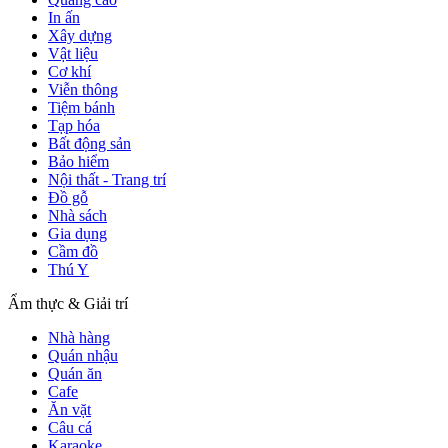
In ấn
Xây dựng
Vật liệu
Cơ khí
Viễn thông
Tiệm bánh
Tạp hóa
Bất động sản
Bảo hiểm
Nội thất - Trang trí
Đồ gỗ
Nhà sách
Gia dụng
Cầm đồ
Thú Y
Ẩm thực & Giải trí
Nhà hàng
Quán nhậu
Quán ăn
Cafe
Ăn vặt
Câu cá
Karaoke