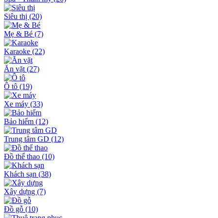
Siêu thị
(20)
Mẹ & Bé
(7)
Karaoke
(22)
Ăn vặt
(27)
Ô tô
(19)
Xe máy
(33)
Bảo hiểm
(12)
Trung tâm GD
(12)
Đồ thể thao
(10)
Khách sạn
(38)
Xây dựng
(7)
Đồ gỗ
(10)