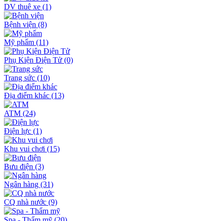
DV thuê xe
(1)
Bệnh viện
(8)
Mỹ phẩm
(11)
Phụ Kiện Điện Tử
(0)
Trang sức
(10)
Địa điểm khác
(13)
ATM
(24)
Điện lực
(1)
Khu vui chơi
(15)
Bưu điện
(3)
Ngân hàng
(31)
CQ nhà nước
(9)
Spa - Thẩm mỹ
(20)