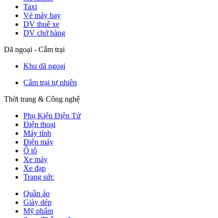
Taxi
Vé máy bay
DV thuê xe
DV chở hàng
Dã ngoại - Cắm trại
Khu dã ngoại
Cắm trại tự nhiên
Thời trang & Công nghệ
Phụ Kiện Điện Tử
Điện thoại
Máy tính
Điện máy
Ô tô
Xe máy
Xe đạp
Trang sức
Quần áo
Giày dép
Mỹ phẩm