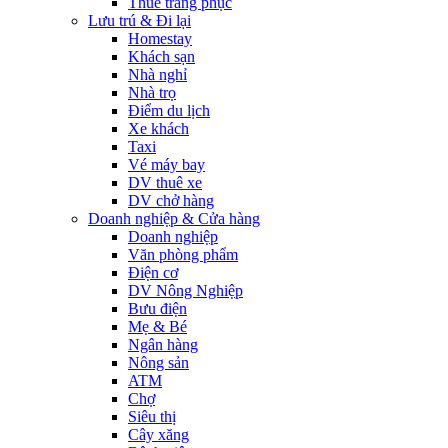
Thuê trang phục
Lưu trú & Đi lại
Homestay
Khách sạn
Nhà nghỉ
Nhà trọ
Điểm du lịch
Xe khách
Taxi
Vé máy bay
DV thuê xe
DV chở hàng
Doanh nghiệp & Cửa hàng
Doanh nghiệp
Văn phòng phẩm
Điện cơ
DV Nông Nghiệp
Bưu điện
Mẹ & Bé
Ngân hàng
Nông sản
ATM
Chợ
Siêu thị
Cây xăng