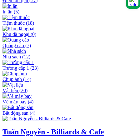
Điểm du lịch
(57)
In ấn
(5)
Tiệm thuốc
(18)
Khu dã ngoại
(0)
Quảng cáo
(7)
Nhà sách
(12)
Trường cấp 1
(23)
Chụp ảnh
(14)
Vật liệu
(20)
Vé máy bay
(4)
Bất động sản
(4)
Tuấn Nguyễn - Billiards & Cafe