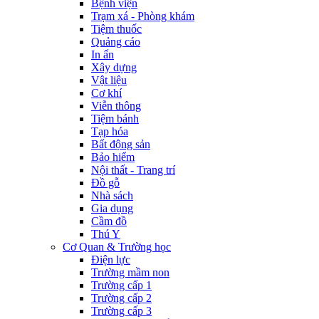
Bệnh viện
Trạm xá - Phòng khám
Tiệm thuốc
Quảng cáo
In ấn
Xây dựng
Vật liệu
Cơ khí
Viễn thông
Tiệm bánh
Tạp hóa
Bất động sản
Bảo hiểm
Nội thất - Trang trí
Đồ gỗ
Nhà sách
Gia dụng
Cầm đồ
Thú Y
Cơ Quan & Trường học
Điện lực
Trường mầm non
Trường cấp 1
Trường cấp 2
Trường cấp 3