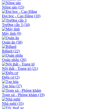
Nông sản
(15)
Đại học - Cao Đẳng
(10)
Trường cấp 3
(34)
Máy tính
(9)
Quán ăn
(58)
Billard
(22)
Quán nhậu
(26)
Nội thất - Trang trí
(21)
Điện cơ
(2)
Tạp hóa
(37)
Trạm xá - Phòng khám
(19)
Nhà nghỉ
(35)