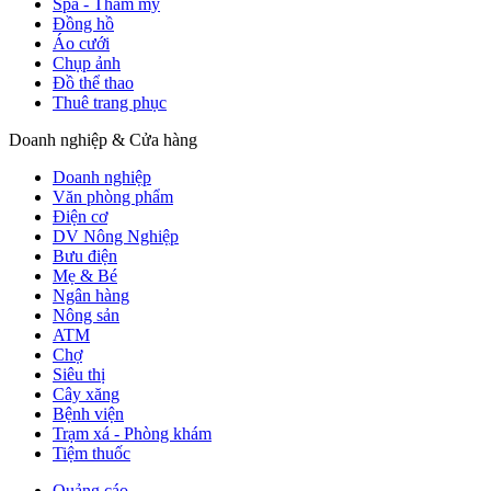
Spa - Thẩm mỹ
Đồng hồ
Áo cưới
Chụp ảnh
Đồ thể thao
Thuê trang phục
Doanh nghiệp & Cửa hàng
Doanh nghiệp
Văn phòng phẩm
Điện cơ
DV Nông Nghiệp
Bưu điện
Mẹ & Bé
Ngân hàng
Nông sản
ATM
Chợ
Siêu thị
Cây xăng
Bệnh viện
Trạm xá - Phòng khám
Tiệm thuốc
Quảng cáo