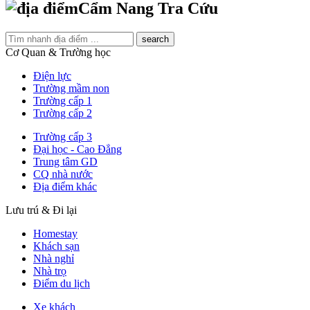
Cẩm Nang Tra Cứu
search
Cơ Quan & Trường học
Điện lực
Trường mầm non
Trường cấp 1
Trường cấp 2
Trường cấp 3
Đại học - Cao Đẳng
Trung tâm GD
CQ nhà nước
Địa điểm khác
Lưu trú & Đi lại
Homestay
Khách sạn
Nhà nghỉ
Nhà trọ
Điểm du lịch
Xe khách