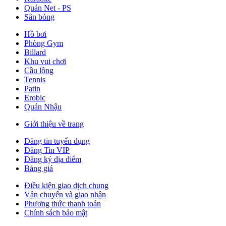
Quán Net - PS
Sân bóng
Hồ bơi
Phòng Gym
Billard
Khu vui chơi
Cầu lông
Tennis
Patin
Erobic
Quán Nhậu
Giới thiệu về trang
Đăng tin tuyển dụng
Đăng Tin VIP
Đăng ký địa điểm
Bảng giá
Điều kiện giao dịch chung
Vận chuyển và giao nhận
Phương thức thanh toán
Chính sách bảo mật