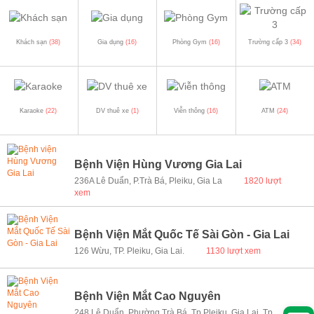
Khách sạn
(38)
Gia dụng
(16)
Phòng Gym
(16)
Trường cấp 3
(34)
Karaoke
(22)
DV thuê xe
(1)
Viễn thông
(16)
ATM
(24)
Bệnh Viện Hùng Vương Gia Lai
236A Lê Duẩn, P.Trà Bá, Pleiku, Gia La
1820 lượt
xem
Bệnh Viện Mắt Quốc Tế Sài Gòn - Gia Lai
126 Wừu, TP. Pleiku, Gia Lai.
1130 lượt xem
Bệnh Viện Mắt Cao Nguyên
248 Lê Duẩn, Phường Trà Bá, Tp Pleiku, Gia Lai, Tp.