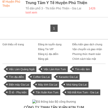
Trung Tâm Y Tế Huyện Phú Thiện
Tổ dân phố 3 - Thị trấn Phú Thiện - Gia Lai
1426
lượt xem
1
Giới thiệu về trang
Đăng tin tuyển dụng
Điều kiện giao dịch chung
Đăng Tin VIP
Vận chuyển và giao nhận
Đăng ký địa điểm
Phương thức thanh toán
Bảng giá
Chính sách bảo mật
Việc Làm Quảng Ngãi
Việc Làm Kon Tum
Tìm việc làm
Tìm địa điểm
Coffee Gia Lai
Karaoke Gia Lai
Điện máy Gia Lai
Máy tính Gia Lai
Nhà hàng Gia Lai
Ô tô - Phụ kiện
Tân Xuân Kon Tum
Nội thất Kon Tum - Gia Lai
CÔNG TY TNHH TÂN XUÂN KON TUM