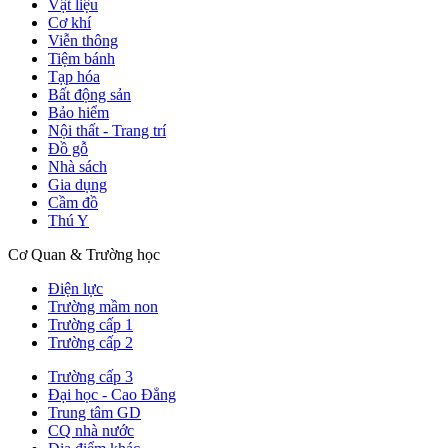
Vật liệu
Cơ khí
Viễn thông
Tiệm bánh
Tạp hóa
Bất động sản
Bảo hiểm
Nội thất - Trang trí
Đồ gỗ
Nhà sách
Gia dụng
Cầm đồ
Thú Y
Cơ Quan & Trường học
Điện lực
Trường mầm non
Trường cấp 1
Trường cấp 2
Trường cấp 3
Đại học - Cao Đẳng
Trung tâm GD
CQ nhà nước