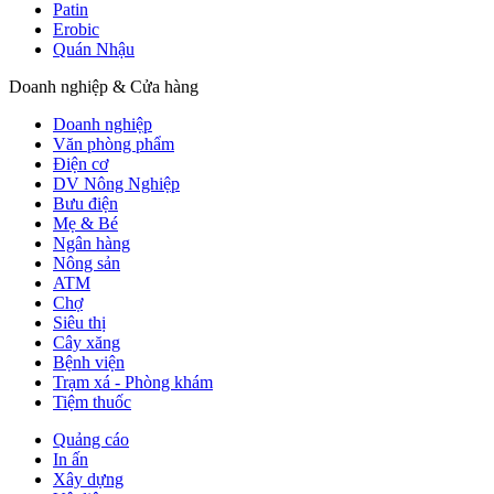
Patin
Erobic
Quán Nhậu
Doanh nghiệp & Cửa hàng
Doanh nghiệp
Văn phòng phẩm
Điện cơ
DV Nông Nghiệp
Bưu điện
Mẹ & Bé
Ngân hàng
Nông sản
ATM
Chợ
Siêu thị
Cây xăng
Bệnh viện
Trạm xá - Phòng khám
Tiệm thuốc
Quảng cáo
In ấn
Xây dựng