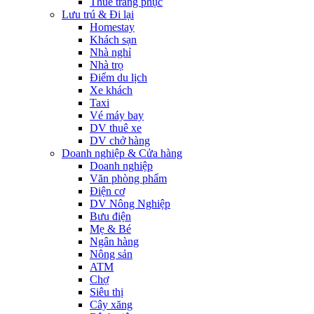
Thuê trang phục
Lưu trú & Đi lại
Homestay
Khách sạn
Nhà nghỉ
Nhà trọ
Điểm du lịch
Xe khách
Taxi
Vé máy bay
DV thuê xe
DV chở hàng
Doanh nghiệp & Cửa hàng
Doanh nghiệp
Văn phòng phẩm
Điện cơ
DV Nông Nghiệp
Bưu điện
Mẹ & Bé
Ngân hàng
Nông sản
ATM
Chợ
Siêu thị
Cây xăng