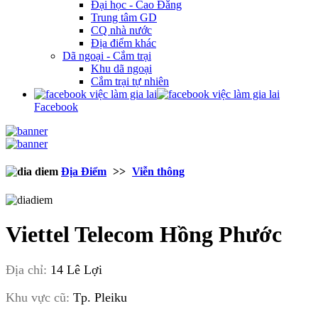
Đại học - Cao Đẳng
Trung tâm GD
CQ nhà nước
Địa điểm khác
Dã ngoại - Cắm trại
Khu dã ngoại
Cắm trại tự nhiên
Facebook
Địa Điểm
>>
Viễn thông
Viettel Telecom Hồng Phước
Địa chỉ:
14 Lê Lợi
Khu vực cũ:
Tp. Pleiku