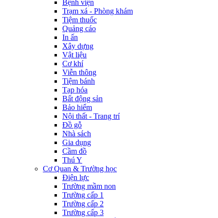
Bệnh viện
Trạm xá - Phòng khám
Tiệm thuốc
Quảng cáo
In ấn
Xây dựng
Vật liệu
Cơ khí
Viễn thông
Tiệm bánh
Tạp hóa
Bất động sản
Bảo hiểm
Nội thất - Trang trí
Đồ gỗ
Nhà sách
Gia dụng
Cầm đồ
Thú Y
Cơ Quan & Trường học
Điện lực
Trường mầm non
Trường cấp 1
Trường cấp 2
Trường cấp 3