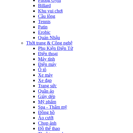
Phòng Gym
Billard
Khu vui chơi
Cầu lông
Tennis
Patin
Erobic
Quán Nhậu
Thời trang & Công nghệ
Phụ Kiện Điện Tử
Điện thoại
Máy tính
Điện máy
Ô tô
Xe máy
Xe đạp
Trang sức
Quần áo
Giày dép
Mỹ phẩm
Spa - Thẩm mỹ
Đồng hồ
Áo cưới
Chụp ảnh
Đồ thể thao