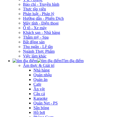
Báo chí - Truyền hình
Thưc tập viên
Pháp luật - Pháp lý
Hướng dẫn - Phiên Dịch
Máy tính - Điện thoại
Ô tô - Xe máy
Khách sạn - Nhà hàng
Thẫm mỹ - Spa
Bất động sản
Thu ngân - Lễ tân
Ngành Thực Phẩm
Việc làm khác
Tìm địa điểm
Ẩm thực & Giải trí
Nhà hàng
Quán nhậu
Quán ăn
Cafe
Ăn vặt
Câu cá
Karaoke
Quán Net - PS
Sân bóng
Hồ bơi