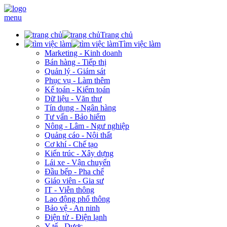
menu
Trang chủ
Tìm việc làm
Marketing - Kinh doanh
Bán hàng - Tiếp thị
Quản lý - Giám sát
Phục vụ - Làm thêm
Kế toán - Kiểm toán
Dữ liệu - Văn thư
Tín dụng - Ngân hàng
Tư vấn - Bảo hiểm
Nông - Lâm - Ngư nghiệp
Quảng cáo - Nội thất
Cơ khí - Chế tạo
Kiến trúc - Xây dựng
Lái xe - Vận chuyển
Đầu bếp - Pha chế
Giáo viên - Gia sư
IT - Viễn thông
Lao động phổ thông
Bảo vệ - An ninh
Điện tử - Điện lạnh
Y tế - Dược