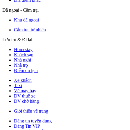
Địa điểm khác
Dã ngoại - Cắm trại
Khu dã ngoại
Cắm trại tự nhiên
Lưu trú & Đi lại
Homestay
Khách sạn
Nhà nghỉ
Nhà trọ
Điểm du lịch
Xe khách
Taxi
Vé máy bay
DV thuê xe
DV chở hàng
Giới thiệu về trang
Đăng tin tuyển dụng
Đăng Tin VIP