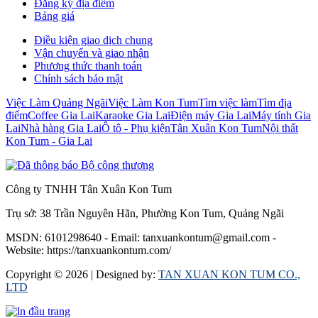
Đăng ký địa điểm
Bảng giá
Điều kiện giao dịch chung
Vận chuyển và giao nhận
Phương thức thanh toán
Chính sách bảo mật
Việc Làm Quảng Ngãi
Việc Làm Kon Tum
Tìm việc làm
Tìm địa
điểm
Coffee Gia Lai
Karaoke Gia Lai
Điện máy Gia Lai
Máy tính Gia
Lai
Nhà hàng Gia Lai
Ô tô - Phụ kiện
Tân Xuân Kon Tum
Nội thất
Kon Tum - Gia Lai
Công ty TNHH Tân Xuân Kon Tum
Trụ sở: 38 Trần Nguyên Hãn, Phường Kon Tum, Quảng Ngãi
MSDN: 6101298640 - Email: tanxuankontum@gmail.com -
Website: https://tanxuankontum.com/
Copyright © 2026 |
Designed by:
TAN XUAN KON TUM CO.,
LTD