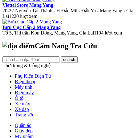
Viettel Store Mang Yang
20-22 Nguyễn Tất Thành - H Đắc Mil - Đắk Ya - Mang Yang - Gia
Lai
1220 lượt xem
Bưu Cục Cấp 2 Mang Yang
Tổ 5, Thị trấn Kon Dơng, Mang Yang, Gia Lai
1104 lượt xem
Cẩm Nang Tra Cứu
search
Thời trang & Công nghệ
Phụ Kiện Điện Tử
Điện thoại
Máy tính
Điện máy
Ô tô
Xe máy
Xe đạp
Trang sức
Quần áo
Giày dép
Mỹ phẩm