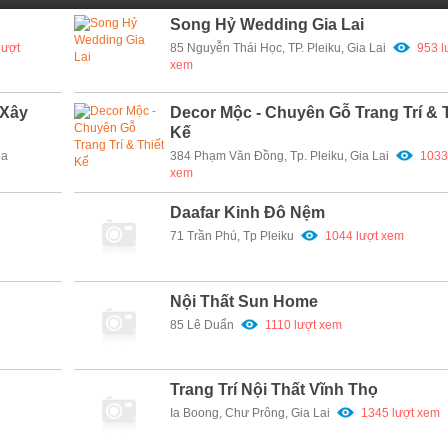
Song Hỷ Wedding Gia Lai
lượt
85 Nguyễn Thái Học, TP. Pleiku, Gia Lai
953 l
xem
 Xây
Decor Mộc - Chuyên Gỗ Trang Trí & 
Kế
ia
384 Phạm Văn Đồng, Tp. Pleiku, Gia Lai
1033
xem
Daafar Kinh Đô Nệm
71 Trần Phú, Tp Pleiku
1044 lượt xem
Nội Thất Sun Home
85 Lê Duẩn
1110 lượt xem
Trang Trí Nội Thất Vĩnh Thọ
Ia Boong, Chư Prông, Gia Lai
1345 lượt xem