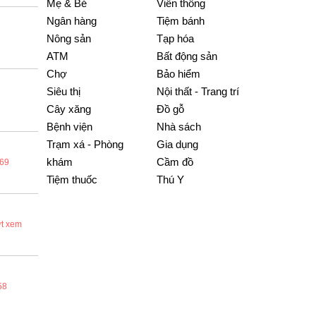
Mẹ & Bé
Viễn thông
Ngân hàng
Tiệm bánh
Nông sản
Tạp hóa
ATM
Bất động sản
Chợ
Bảo hiểm
Siêu thị
Nội thất - Trang trí
Cây xăng
Đồ gỗ
Bệnh viện
Nhà sách
Trạm xá - Phòng
Gia dụng
khám
Cầm đồ
69
Tiệm thuốc
Thú Y
ợt xem
58