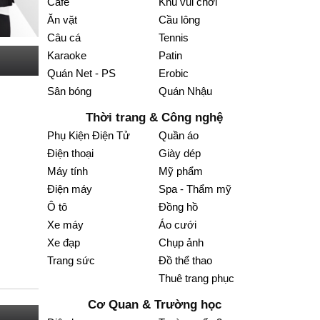
Cafe
Khu vui chơi
Ăn vặt
Cầu lông
Câu cá
Tennis
Karaoke
Patin
Quán Net - PS
Erobic
Sân bóng
Quán Nhậu
Thời trang & Công nghệ
Phụ Kiện Điện Tử
Quần áo
Điện thoại
Giày dép
Máy tính
Mỹ phẩm
Điện máy
Spa - Thẩm mỹ
Ô tô
Đồng hồ
Xe máy
Áo cưới
Xe đạp
Chụp ảnh
Trang sức
Đồ thể thao
Thuê trang phục
Cơ Quan & Trường học