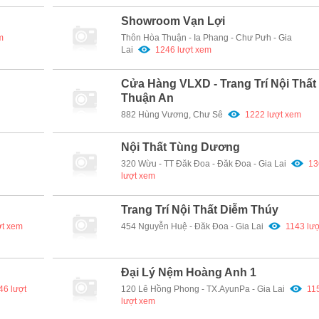
Showroom Vạn Lợi
m
Thôn Hòa Thuận - Ia Phang - Chư Pưh - Gia
Lai
1246 lượt xem
Cửa Hàng VLXD - Trang Trí Nội Thất
Thuận An
882 Hùng Vương, Chư Sê
1222 lượt xem
Nội Thất Tùng Dương
320 Wừu - TT Đăk Đoa - Đăk Đoa - Gia Lai
13
lượt xem
Trang Trí Nội Thất Diễm Thúy
ợt xem
454 Nguyễn Huệ - Đăk Đoa - Gia Lai
1143 lư
Đại Lý Nệm Hoàng Anh 1
46 lượt
120 Lê Hồng Phong - TX.AyunPa - Gia Lai
11
lượt xem