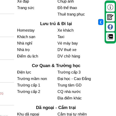
Xe đạp
Chụp ảnh
Trang sức
Đồ thể thao
Thuê trang phục
❮
Lưu trú & Đi lại
Homestay
Xe khách
Khách sạn
Taxi
Nhà nghỉ
Vé máy bay
Nhà trọ
DV thuê xe
Điểm du lịch
DV chở hàng
Cơ Quan & Trường học
Điện lực
Trường cấp 3
Trường mầm non
Đại học - Cao Đẳng
Trường cấp 1
Trung tâm GD
Trường cấp 2
CQ nhà nước
70
Địa điểm khác
Dã ngoại - Cắm trại
Khu dã ngoại
Cắm trại tự nhiên