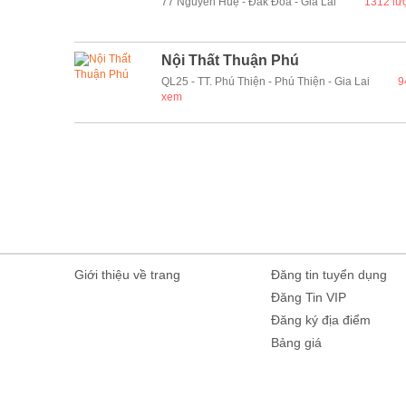
77 Nguyễn Huệ - Đăk Đoa - Gia Lai
1312 lư
Nội Thất Thuận Phú
QL25 - TT. Phú Thiện - Phú Thiện - Gia Lai
9
xem
Giới thiệu về trang
Đăng tin tuyển dụng
Đăng Tin VIP
Đăng ký địa điểm
Bảng giá