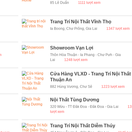
85 Lê Duẩn
1111 lượt xem
Trang Trí Nội Thất Vĩnh Thọ
Ia Boong, Chư Prông, Gia Lai
1347 lượt xem
Showroom Vạn Lợi
m
Thôn Hòa Thuận - Ia Phang - Chư Pưh - Gia
Lai
1248 lượt xem
Cửa Hàng VLXD - Trang Trí Nội Thất
Thuận An
882 Hùng Vương, Chư Sê
1223 lượt xem
Nội Thất Tùng Dương
320 Wừu - TT Đăk Đoa - Đăk Đoa - Gia Lai
13
lượt xem
Trang Trí Nội Thất Diễm Thúy