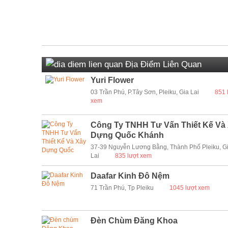
Địa Điểm Liên Quan
Yuri Flower
03 Trần Phú, P.Tây Sơn, Pleiku, Gia Lai
851 
xem
Công Ty TNHH Tư Vấn Thiết Kế Và
Dựng Quốc Khánh
37-39 Nguyễn Lương Bằng, Thành Phố Pleiku, G
Lai
835 lượt xem
Daafar Kinh Đô Nệm
71 Trần Phú, Tp Pleiku
1045 lượt xem
Đèn Chùm Đăng Khoa