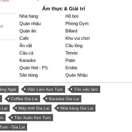
ợt xem
Ẩm thực & Giải trí
Nhà hàng
Hồ bơi
Quán nhậu
Phòng Gym
59
Quán ăn
Billard
Cafe
Khu vui chơi
Ăn vặt
Cầu lông
Câu cá
Tennis
Karaoke
Patin
Quán Net - PS
Erobic
Sân bóng
Quán Nhậu
ảng Ngãi
Việc Làm Kon Tum
Tìm việc làm
Coffee Gia Lai
Karaoke Gia Lai
 Lai
Máy tính Gia Lai
Nhà hàng Gia Lai
ện
Tân Xuân Kon Tum
Tum - Gia Lai