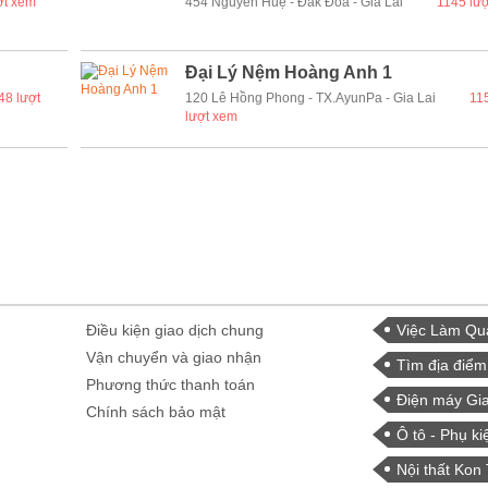
ợt xem
454 Nguyễn Huệ - Đăk Đoa - Gia Lai
1145 lư
Đại Lý Nệm Hoàng Anh 1
48 lượt
120 Lê Hồng Phong - TX.AyunPa - Gia Lai
11
lượt xem
Điều kiện giao dịch chung
Việc Làm Qu
Vận chuyển và giao nhận
Tìm địa điểm
Phương thức thanh toán
Điện máy Gia
Chính sách bảo mật
Ô tô - Phụ ki
Nội thất Kon 