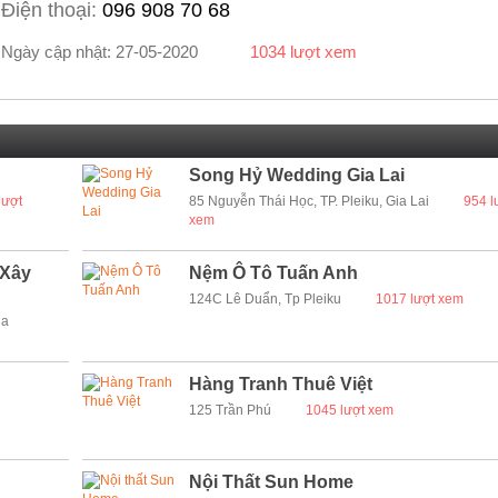
Điện thoại:
096 908 70 68
Ngày cập nhật: 27-05-2020
1034 lượt xem
Song Hỷ Wedding Gia Lai
lượt
85 Nguyễn Thái Học, TP. Pleiku, Gia Lai
954 l
xem
 Xây
Nệm Ô Tô Tuấn Anh
124C Lê Duẩn, Tp Pleiku
1017 lượt xem
ia
Hàng Tranh Thuê Việt
125 Trần Phú
1045 lượt xem
Nội Thất Sun Home