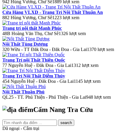
942 Hùng Vương, Chư Sê
1889 lượt xem
Cửa Hàng VLXD - Trang Trí Nội Thất Thuận An
882 Hùng Vương, Chư Sê
1223 lượt xem
Trang trí nội thất Mạnh Phúc
48B Hoàng Văn Thụ, Chư Sê
1326 lượt xem
Nội Thất Tùng Dương
320 Wừu - TT Đăk Đoa - Đăk Đoa - Gia Lai
1370 lượt xem
Trang Trí nội Thất Thiên Quốc
77 Nguyễn Huệ - Đăk Đoa - Gia Lai
1312 lượt xem
Trang Trí Nội Thất Diễm Thúy
454 Nguyễn Huệ - Đăk Đoa - Gia Lai
1145 lượt xem
Nội Thất Thuận Phú
QL25 - TT. Phú Thiện - Phú Thiện - Gia Lai
948 lượt xem
Cẩm Nang Tra Cứu
search
Dã ngoại - Cắm trại