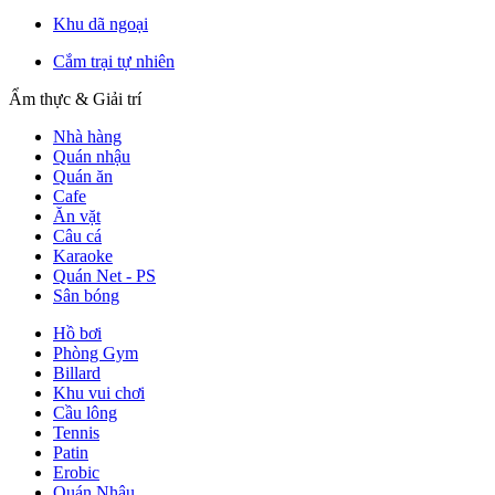
Khu dã ngoại
Cắm trại tự nhiên
Ẩm thực & Giải trí
Nhà hàng
Quán nhậu
Quán ăn
Cafe
Ăn vặt
Câu cá
Karaoke
Quán Net - PS
Sân bóng
Hồ bơi
Phòng Gym
Billard
Khu vui chơi
Cầu lông
Tennis
Patin
Erobic
Quán Nhậu