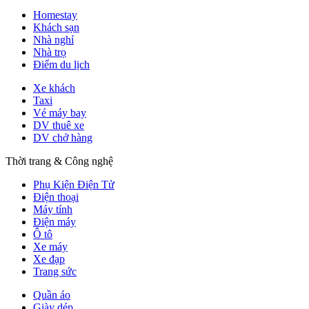
Homestay
Khách sạn
Nhà nghỉ
Nhà trọ
Điểm du lịch
Xe khách
Taxi
Vé máy bay
DV thuê xe
DV chở hàng
Thời trang & Công nghệ
Phụ Kiện Điện Tử
Điện thoại
Máy tính
Điện máy
Ô tô
Xe máy
Xe đạp
Trang sức
Quần áo
Giày dép