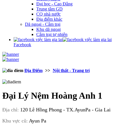
Đại học - Cao Đẳng
Trung tâm GD
CQ nhà nước
Địa điểm khác
Dã ngoại - Cắm trại
Khu dã ngoại
Cắm trại tự nhiên
Facebook
Địa Điểm
>>
Nội thất - Trang trí
Đại Lý Nệm Hoàng Anh 1
Địa chỉ:
120 Lê Hồng Phong - TX.AyunPa - Gia Lai
Khu vực cũ:
Ayun Pa