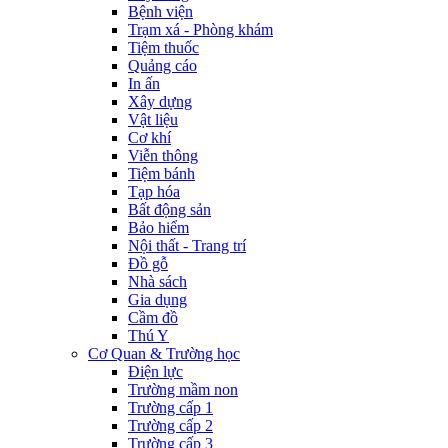
Bệnh viện
Trạm xá - Phòng khám
Tiệm thuốc
Quảng cáo
In ấn
Xây dựng
Vật liệu
Cơ khí
Viễn thông
Tiệm bánh
Tạp hóa
Bất động sản
Bảo hiểm
Nội thất - Trang trí
Đồ gỗ
Nhà sách
Gia dụng
Cầm đồ
Thú Y
Cơ Quan & Trường học
Điện lực
Trường mầm non
Trường cấp 1
Trường cấp 2
Trường cấp 3