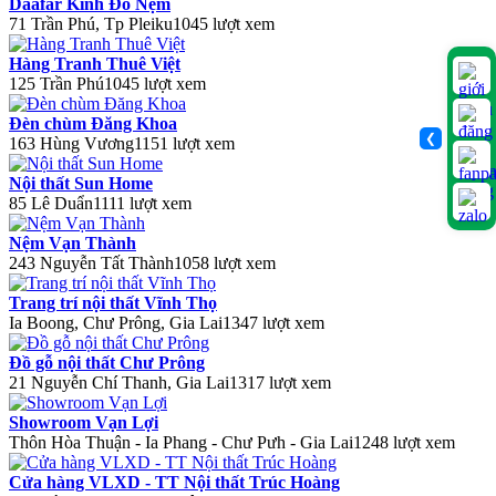
Daafar Kinh Đô Nệm
71 Trần Phú, Tp Pleiku
1045 lượt xem
Hàng Tranh Thuê Việt
125 Trần Phú
1045 lượt xem
Đèn chùm Đăng Khoa
❮
163 Hùng Vương
1151 lượt xem
Nội thất Sun Home
85 Lê Duẩn
1111 lượt xem
Nệm Vạn Thành
243 Nguyễn Tất Thành
1058 lượt xem
Trang trí nội thất Vĩnh Thọ
Ia Boong, Chư Prông, Gia Lai
1347 lượt xem
Đồ gỗ nội thất Chư Prông
21 Nguyễn Chí Thanh, Gia Lai
1317 lượt xem
Showroom Vạn Lợi
Thôn Hòa Thuận - Ia Phang - Chư Pưh - Gia Lai
1248 lượt xem
Cửa hàng VLXD - TT Nội thất Trúc Hoàng