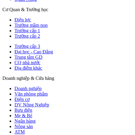
Cơ Quan & Trường học
Điện lực
Trường mầm non
Trường cấp 1
Trường cấp 2
Trường cấp 3
Đại học - Cao Đẳng
Trung tâm GD
CQ nhà nước
Địa điểm khác
Doanh nghiệp & Cửa hàng
Doanh nghiệp
Văn phòng phẩm
Điện cơ
DV Nông Nghiệp
Bưu điện
Mẹ & Bé
Ngân hàng
Nông sản
ATM