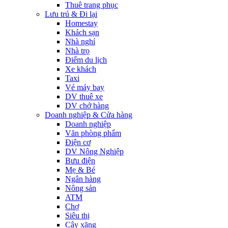
Thuê trang phục
Lưu trú & Đi lại
Homestay
Khách sạn
Nhà nghỉ
Nhà trọ
Điểm du lịch
Xe khách
Taxi
Vé máy bay
DV thuê xe
DV chở hàng
Doanh nghiệp & Cửa hàng
Doanh nghiệp
Văn phòng phẩm
Điện cơ
DV Nông Nghiệp
Bưu điện
Mẹ & Bé
Ngân hàng
Nông sản
ATM
Chợ
Siêu thị
Cây xăng