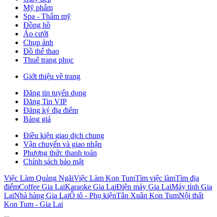
Mỹ phẩm
Spa - Thẩm mỹ
Đồng hồ
Áo cưới
Chụp ảnh
Đồ thể thao
Thuê trang phục
Giới thiệu về trang
Đăng tin tuyển dụng
Đăng Tin VIP
Đăng ký địa điểm
Bảng giá
Điều kiện giao dịch chung
Vận chuyển và giao nhận
Phương thức thanh toán
Chính sách bảo mật
Việc Làm Quảng Ngãi
Việc Làm Kon Tum
Tìm việc làm
Tìm địa
điểm
Coffee Gia Lai
Karaoke Gia Lai
Điện máy Gia Lai
Máy tính Gia
Lai
Nhà hàng Gia Lai
Ô tô - Phụ kiện
Tân Xuân Kon Tum
Nội thất
Kon Tum - Gia Lai