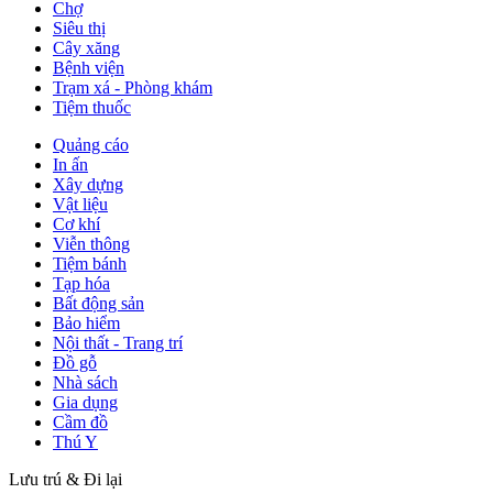
Chợ
Siêu thị
Cây xăng
Bệnh viện
Trạm xá - Phòng khám
Tiệm thuốc
Quảng cáo
In ấn
Xây dựng
Vật liệu
Cơ khí
Viễn thông
Tiệm bánh
Tạp hóa
Bất động sản
Bảo hiểm
Nội thất - Trang trí
Đồ gỗ
Nhà sách
Gia dụng
Cầm đồ
Thú Y
Lưu trú & Đi lại