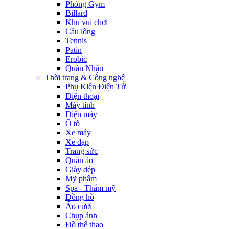
Phòng Gym
Billard
Khu vui chơi
Cầu lông
Tennis
Patin
Erobic
Quán Nhậu
Thời trang & Công nghệ
Phụ Kiện Điện Tử
Điện thoại
Máy tính
Điện máy
Ô tô
Xe máy
Xe đạp
Trang sức
Quần áo
Giày dép
Mỹ phẩm
Spa - Thẩm mỹ
Đồng hồ
Áo cưới
Chụp ảnh
Đồ thể thao