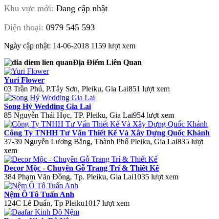
Khu vực mới:
Đang cập nhật
Điện thoại:
0979 545 593
Ngày cập nhật: 14-06-2018
1159 lượt xem
Địa Điểm Liên Quan
Yuri Flower
03 Trần Phú, P.Tây Sơn, Pleiku, Gia Lai
851 lượt xem
Song Hỷ Wedding Gia Lai
85 Nguyễn Thái Học, TP. Pleiku, Gia Lai
954 lượt xem
Công Ty TNHH Tư Vấn Thiết Kế Và Xây Dựng Quốc Khánh
37-39 Nguyễn Lương Bằng, Thành Phố Pleiku, Gia Lai
835 lượt
xem
Decor Mộc - Chuyên Gỗ Trang Trí & Thiết Kế
384 Phạm Văn Đồng, Tp. Pleiku, Gia Lai
1035 lượt xem
Nệm Ô Tô Tuấn Anh
124C Lê Duẩn, Tp Pleiku
1017 lượt xem