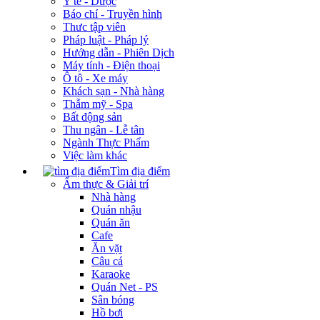
Y tế - Dược
Báo chí - Truyền hình
Thưc tập viên
Pháp luật - Pháp lý
Hướng dẫn - Phiên Dịch
Máy tính - Điện thoại
Ô tô - Xe máy
Khách sạn - Nhà hàng
Thẫm mỹ - Spa
Bất động sản
Thu ngân - Lễ tân
Ngành Thực Phẩm
Việc làm khác
Tìm địa điểm
Ẩm thực & Giải trí
Nhà hàng
Quán nhậu
Quán ăn
Cafe
Ăn vặt
Câu cá
Karaoke
Quán Net - PS
Sân bóng
Hồ bơi