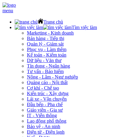
menu
Trang chủ
Tìm việc làm
Marketing - Kinh doanh
Bán hàng - Tiếp thị
Quản lý - Giám sát
Phục vụ - Làm thêm
Kế toán - Kiểm toán
Dữ liệu - Văn thư
Tín dụng - Ngân hàng
Tư vấn - Bảo hiểm
Nông - Lâm - Ngư nghiệp
Quảng cáo - Nội thất
Cơ khí - Chế tạo
Kiến trúc - Xây dựng
Lái xe - Vận chuyển
Đầu bếp - Pha chế
Giáo viên - Gia sư
IT - Viễn thông
Lao động phổ thông
Bảo vệ - An ninh
Điện tử - Điện lạnh